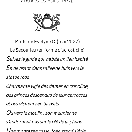
à Rennes-les-Bains" 1832).
Madame Evelyne C. (mai 2022)
Le Secourieu (en forme d’acrostiche)
S
uivez le guide qui habite un lieu habité
E
n devisant dans l’allée de buis vers la
statue rose
c
harmante vigie des dames en crinoline,
des princes descendus de leur carrosses
et des visiteurs en baskets
O
u vers le moulin : son meunier ne
s’endormait pas sur le blé de la plaine
U
ne montagne russe, folie grand siècle