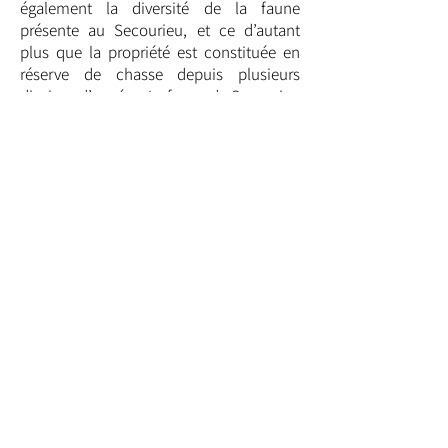
également la diversité de la faune
présente au Secourieu, et ce d’autant
plus que la propriété est constituée en
réserve de chasse depuis plusieurs
dizaines d’années. La faune du Secourieu
a été étudiée récemment et ce mémoire
souligne d’une part la présence de
nombreuses espèces dont certaines rares
et d’autre part la nécessité de préserver la
grande biodiversité qu’abrite ce lieu (pour
consulter ce mémoire cliquer
ici
)