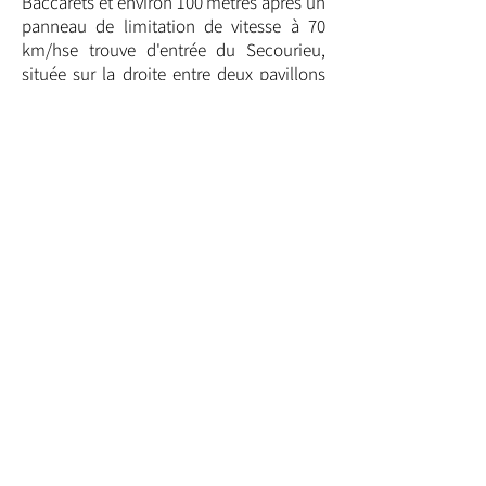
Baccarets et environ 100 mètres après un
panneau de limitation de vitesse à 70
km/hse trouve d'entrée du Secourieu,
située sur la droite entre deux pavillons
de brique.
Le stationnement se fait dans le champ
de suite à gauche après les pavillons
(merci de bien laisser libre l'allée
d'accès).