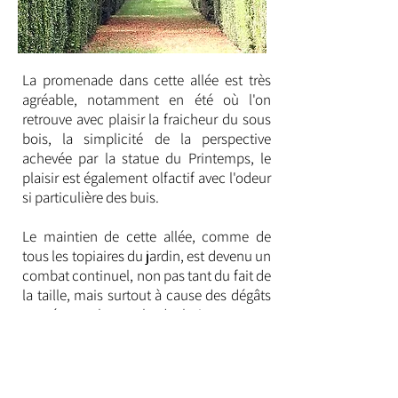
La promenade dans cette allée est très
agréable, notamment en été où l'on
retrouve avec plaisir la fraicheur du sous
bois, la simplicité de la perspective
achevée par la statue du Printemps, le
plaisir est également olfactif avec l'odeur
si particulière des buis.
Le maintien de cette allée, comme de
tous les topiaires du jardin, est devenu un
combat continuel, non pas tant du fait de
la taille, mais surtout à cause des dégâts
causés par la pyrale du buis, nouveau
parasite importé récemment d'Asie, qui
fait actuellement des ravages malgré le
nom scientifique du buis qui est "buxus
simpervirens".